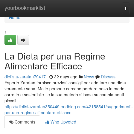
Home
yourbookmarklist
Togg
navi
Home
1
La Dieta per una Regime
Alimentare Efficace
dietista-zaratan794171
32 days ago
News
Discuss
Esperto Zaratan fornisce preziosi consigli per adottare una dieta
veramente sana. Molte persone cercano perdere peso in modo
corretto e sostenibile , e la sua metodo si basa su cambiamenti
piccoli
https://dietistazaratan350449.eedblog.com/42158541/suggerimenti-
per-una-regime-alimentare-efficace
Comments
Who Upvoted