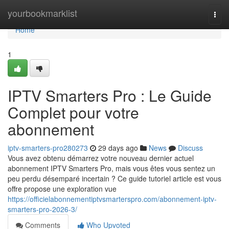
Home
yourbookmarklist
Togg
navi
Home
1
IPTV Smarters Pro : Le Guide
Complet pour votre
abonnement
iptv-smarters-pro280273
29 days ago
News
Discuss
Vous avez obtenu démarrez votre nouveau dernier actuel
abonnement IPTV Smarters Pro, mais vous êtes vous sentez un
peu perdu désemparé incertain ? Ce guide tutoriel article est vous
offre propose une exploration vue
https://officielabonnementiptvsmarterspro.com/abonnement-iptv-
smarters-pro-2026-3/
Comments
Who Upvoted