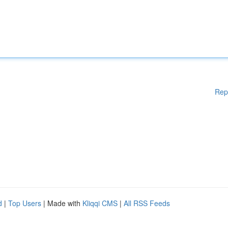
Rep
d
|
Top Users
| Made with
Kliqqi CMS
|
All RSS Feeds