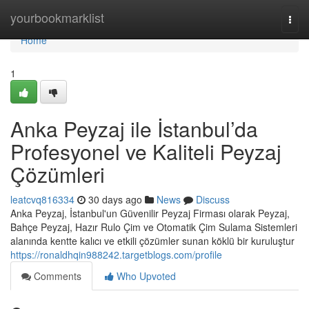
Home
yourbookmarklist
Togg
navi
Home
1
Anka Peyzaj ile İstanbul’da
Profesyonel ve Kaliteli Peyzaj
Çözümleri
leatcvq816334
30 days ago
News
Discuss
Anka Peyzaj, İstanbul'un Güvenilir Peyzaj Firması olarak Peyzaj,
Bahçe Peyzaj, Hazır Rulo Çim ve Otomatik Çim Sulama Sistemleri
alanında kentte kalıcı ve etkili çözümler sunan köklü bir kuruluştur
https://ronaldhqin988242.targetblogs.com/profile
Comments
Who Upvoted