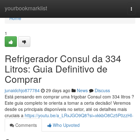
Home
yourbookmarklist
Togg
navi
Home
1
Refrigerador Consul da 334
Litros: Guia Definitivo de
Comprar
junaidchjo877784
29 days ago
News
Discuss
Está pensando em comprar uma frigobar Consul com 334 litros ?
Este guia completo te orienta a tomar a certa decisão! Veremos
desde os principais disponíveis no setor, até os detalhes mais
cruciais a
https://youtu.be/a_LRxJGO9Q8?si=xkkbO8Cz5P0zzHI-
Comments
Who Upvoted