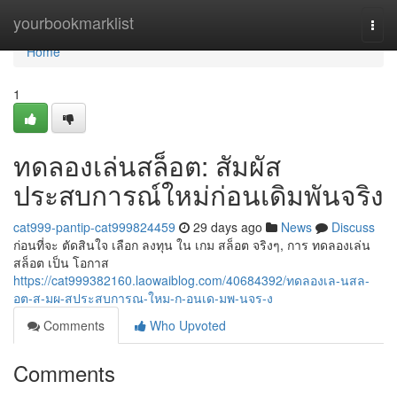
Home
yourbookmarklist
Togg
navi
Home
1
ทดลองเล่นสล็อต: สัมผัส
ประสบการณ์ใหม่ก่อนเดิมพันจริง
cat999-pantip-cat999824459
29 days ago
News
Discuss
ก่อนที่จะ ตัดสินใจ เลือก ลงทุน ใน เกม สล็อต จริงๆ, การ ทดลองเล่น
สล็อต เป็น โอกาส
https://cat999382160.laowaiblog.com/40684392/ทดลองเล-นสล-
อต-ส-มผ-สประสบการณ-ใหม-ก-อนเด-มพ-นจร-ง
Comments
Who Upvoted
Comments