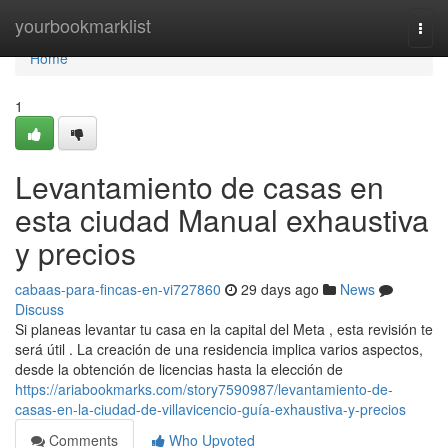
Home
yourbookmarklist
Togg
navi
Home
1
Levantamiento de casas en
esta ciudad Manual exhaustiva
y precios
cabaas-para-fincas-en-vi727860
29 days ago
News
Discuss
Si planeas levantar tu casa en la capital del Meta , esta revisión te
será útil . La creación de una residencia implica varios aspectos,
desde la obtención de licencias hasta la elección de
https://ariabookmarks.com/story7590987/levantamiento-de-
casas-en-la-ciudad-de-villavicencio-guía-exhaustiva-y-precios
Comments
Who Upvoted