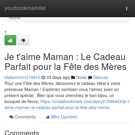
Home
yourbookmarklist
Togg
navi
Home
1
Je t'aime Maman : Le Cadeau
Parfait pour la Fête des Mères
blakemurm374910
33 days ago
News
Discuss
Pour une Fête des Mères, découvrez le cadeau idéal à votre
précieuse Maman ! Exprimez combien vous l'aimez avec un
présent spécial . Bien que vous cherchiez le bon bijou, un
bouquet de fleurs,
https://crossbookmark.com/story21598463/je-t-
aime-maman-le-cadeau-parfait-pour-la-fête-des-mères
Comments
Who Upvoted
Comments