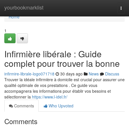
Home
yourbookmarklist
Togg
navi
Home
1
Infirmière libérale : Guide
complet pour trouver la bonne
infirmire-librale-logo071718
30 days ago
News
Discuss
Trouver la idéale infirmière à domicile est crucial pour assurer une
qualité optimale de vos prestations . Ce guide vous
accompagnera les informations pour établir vos besoins et
sélectionner la
https://www.l-idel.fr/
Comments
Who Upvoted
Comments