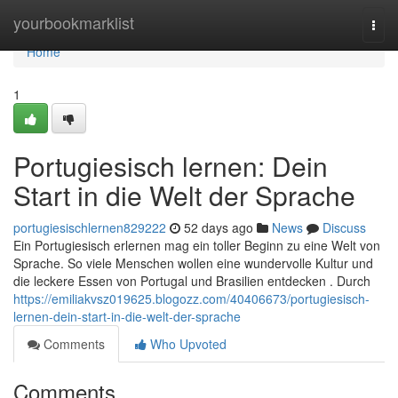
Home
yourbookmarklist
Togg
navi
Home
1
Portugiesisch lernen: Dein
Start in die Welt der Sprache
portugiesischlernen829222
52 days ago
News
Discuss
Ein Portugiesisch erlernen mag ein toller Beginn zu eine Welt von
Sprache. So viele Menschen wollen eine wundervolle Kultur und
die leckere Essen von Portugal und Brasilien entdecken . Durch
https://emiliakvsz019625.blogozz.com/40406673/portugiesisch-
lernen-dein-start-in-die-welt-der-sprache
Comments
Who Upvoted
Comments