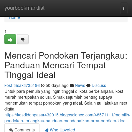
Home
yourbookmarklist
Togg
navi
Home
1
Mencari Pondokan Terjangkau:
Panduan Mencari Tempat
Tinggal Ideal
kost-trisakti735196
50 days ago
News
Discuss
Untuk para pemula yang ingin tinggal di kota perbelanjaan, kost
murah merupakan solusi. Simak sejumlah penting supaya
menemukan tempat pondokan yang ideal. Selain itu, lakukan riset
digital
https://kosdidenpasar432015.blogoscience.com/48571111/memilih-
pondokan-terjangkau-panduan-mendapatkan-area-berdiam-ideal
Comments
Who Upvoted