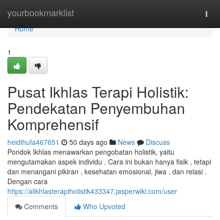
Home
yourbookmarklist
Togg
navi
Home
1
Pusat Ikhlas Terapi Holistik:
Pendekatan Penyembuhan
Komprehensif
heidihufa467651
50 days ago
News
Discuss
Pondok Ikhlas menawarkan pengobatan holistik, yaitu
mengutamakan aspek individu . Cara ini bukan hanya fisik , tetapi
dan menangani pikiran , kesehatan emosional, jiwa , dan relasi .
Dengan cara
https://alikhlasterapiholistik433347.jasperwiki.com/user
Comments
Who Upvoted