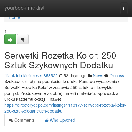
Home
yourbookmarklist
Togg
navi
Home
1
Serwetki Rozetka Kolor: 250
Sztuk Szykownych Dodatku
filiank-lub-kieliszek-s-853522
52 days ago
News
Discuss
Szukasz formuły na podniesienie uroku Państwa wydarzenia?
Serwetki Rozetka Kolor w zestawie 250 sztuk to niezwykłe
pomysł. Produkowane z dobrej materii materiału, wprowadzą
uroku każdemu okazji – nawet
https://directorydepo.com/listings1118177/serwetki-rozetka-kolor-
250-sztuk-eleganckich-dodatku
Comments
Who Upvoted