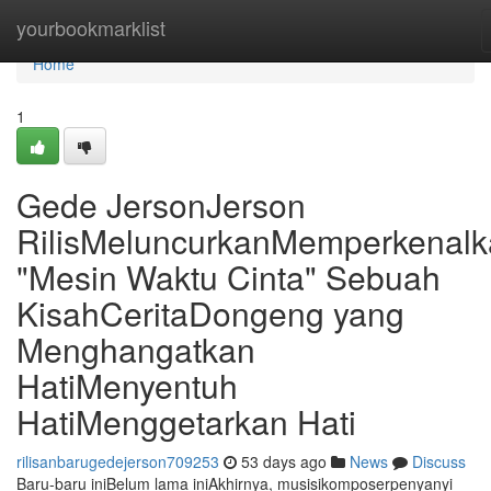
Home
yourbookmarklist
Home
1
Gede JersonJerson
RilisMeluncurkanMemperkenal
"Mesin Waktu Cinta" Sebuah
KisahCeritaDongeng yang
Menghangatkan
HatiMenyentuh
HatiMenggetarkan Hati
rilisanbarugedejerson709253
53 days ago
News
Discuss
Baru-baru iniBelum lama iniAkhirnya, musisikomposerpenyanyi