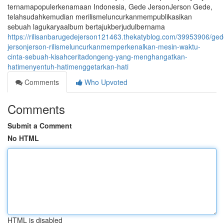
ternamapopulerkenamaan Indonesia, Gede JersonJerson Gede,
telahsudahkemudian merilismeluncurkanmempublikasikan
sebuah lagukaryaalbum bertajukberjudulbernama
https://rilisanbarugedejerson121463.thekatyblog.com/39953906/ged
jersonjerson-rilismeluncurkanmemperkenalkan-mesin-waktu-
cinta-sebuah-kisahceritadongeng-yang-menghangatkan-
hatimenyentuh-hatimenggetarkan-hati
Comments
Who Upvoted
Comments
Submit a Comment
No HTML
HTML is disabled