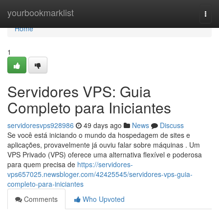
Home
yourbookmarklist
Togg
navi
Home
1
Servidores VPS: Guia
Completo para Iniciantes
servidoresvps928986
49 days ago
News
Discuss
Se você está iniciando o mundo da hospedagem de sites e
aplicações, provavelmente já ouviu falar sobre máquinas . Um
VPS Privado (VPS) oferece uma alternativa flexível e poderosa
para quem precisa de
https://servidores-
vps657025.newsbloger.com/42425545/servidores-vps-guia-
completo-para-iniciantes
Comments
Who Upvoted