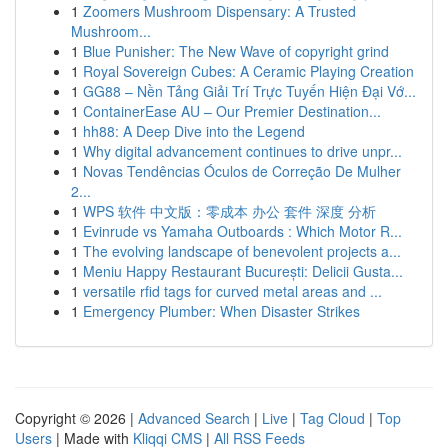
1
Zoomers Mushroom Dispensary: A Trusted
Mushroom...
1
Blue Punisher: The New Wave of copyright grind
1
Royal Sovereign Cubes: A Ceramic Playing Creation
1
GG88 – Nền Tảng Giải Trí Trực Tuyến Hiện Đại Vớ...
1
ContainerEase AU – Our Premier Destination...
1
hh88: A Deep Dive into the Legend
1
Why digital advancement continues to drive unpr...
1
Novas Tendências Óculos de Correção De Mulher
2...
1
WPS 软件 中文版：零成本 办公 套件 深度 分析
1
Evinrude vs Yamaha Outboards : Which Motor R...
1
The evolving landscape of benevolent projects a...
1
Meniu Happy Restaurant București: Delicii Gusta...
1
versatile rfid tags for curved metal areas and ...
1
Emergency Plumber: When Disaster Strikes
Copyright © 2026 |
Advanced Search
|
Live
|
Tag Cloud
|
Top
Users
| Made with
Kliqqi CMS
|
All RSS Feeds