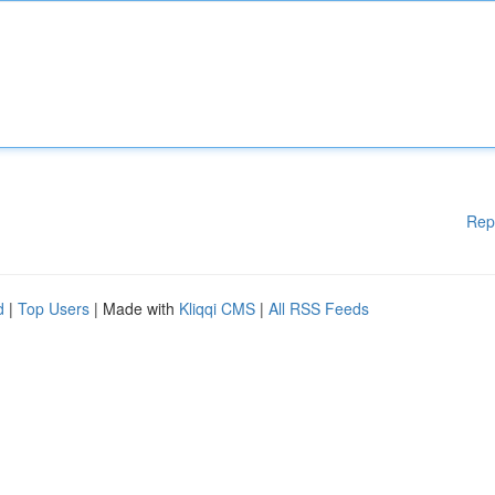
Rep
d
|
Top Users
| Made with
Kliqqi CMS
|
All RSS Feeds