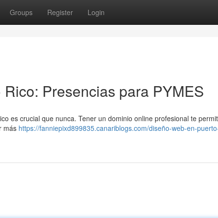
Groups
Register
Login
o Rico: Presencias para PYMES
co es crucial que nunca. Tener un dominio online profesional te permit
ar más
https://fanniepixd899835.canariblogs.com/diseño-web-en-puerto-