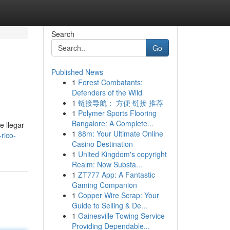
Search
Go
Published News
1
Forest Combatants:
Defenders of the Wild
1
链接导航： 方便 链接 推荐
1
Polymer Sports Flooring
Bangalore: A Complete...
e llegar
1
88m: Your Ultimate Online
rico-
Casino Destination
1
United Kingdom's copyright
Realm: Now Substa...
1
ZT777 App: A Fantastic
Gaming Companion
1
Copper Wire Scrap: Your
Guide to Selling & De...
1
Gainesville Towing Service
Providing Dependable...