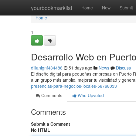
Home
yourbookmarklist
Home
New
Submit
Home
1
Desarrollo Web en Puert
dillanlgnf434488
51 days ago
News
Discuss
El diseño digital para pequeñas empresas en Puerto Ri
a un grupo más amplio, mejorar tu visibilidad y gener
presencias-para-negocios-locales-56768033
Comments
Who Upvoted
Comments
Submit a Comment
No HTML