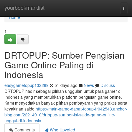
Home
yourbookmarklist
Togg
navi
Home
1
DRTOPUP: Sumber Pengisian
Game Online Paling di
Indonesia
easygametopup132269
51 days ago
News
Discuss
DRTOPUP hadir sebagai pilihan unggulan untuk para gamer di
Indonesia yang membutuhkan platform pengisian game online.
Kami menyediakan banyak pilihan pembayaran yang praktis serta
keyakinan saldo
https://main-game-dapat-topup-fr042543.anchor-
blog.com/22214910/drtopup-sumber-isi-saldo-game-online-
unggul-di-indonesia
Comments
Who Upvoted