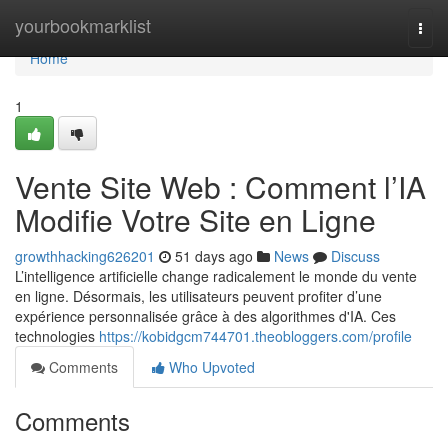
Home
yourbookmarklist
Togg
navi
Home
1
Vente Site Web : Comment l’IA
Modifie Votre Site en Ligne
growthhacking626201
51 days ago
News
Discuss
L’intelligence artificielle change radicalement le monde du vente
en ligne. Désormais, les utilisateurs peuvent profiter d’une
expérience personnalisée grâce à des algorithmes d'IA. Ces
technologies
https://kobidgcm744701.theobloggers.com/profile
Comments
Who Upvoted
Comments