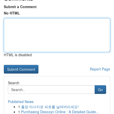
Submit a Comment
No HTML
HTML is disabled
Report Page
Search
Go
Published News
1
출장 마사지로 피로를 날려버리세요!
1
Purchasing Desoxyn Online : A Detailed Guide...