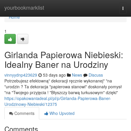
Home
yourbookmarklist
Togg
navi
Home
1
Girlanda Papierowa Niebieski:
Idealny Baner na Urodziny
vinnyydnp423629
53 days ago
News
Discuss
Potrzebujesz efektowną" dekoracji ręcznie wykonanej" "na
"urodzin ? Ta dekoracja "papierowa stanowi" doskonały pomysł
"na "Twojego przyjęcia ! "Błyszczy barwą turkusowym" dzięki"
https://opakowaniadeal.pl/pl/p/Girlanda-Papierowa-Baner-
Urodzinowy-Niebieski/12375
Comments
Who Upvoted
Comments