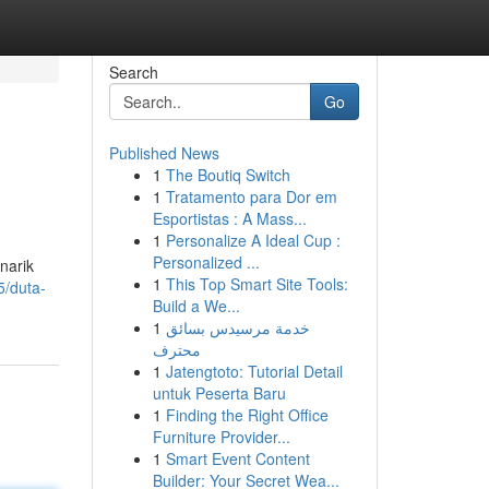
Search
Go
Published News
1
The Boutiq Switch
1
Tratamento para Dor em
Esportistas : A Mass...
1
Personalize A Ideal Cup :
Personalized ...
narik
1
This Top Smart Site Tools:
5/duta-
Build a We...
1
خدمة مرسيدس بسائق
محترف
1
Jatengtoto: Tutorial Detail
untuk Peserta Baru
1
Finding the Right Office
Furniture Provider...
1
Smart Event Content
Builder: Your Secret Wea...