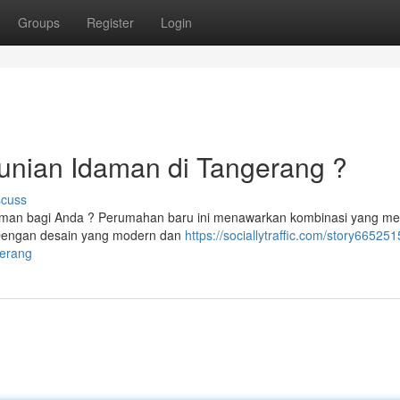
Groups
Register
Login
unian Idaman di Tangerang ?
scuss
daman bagi Anda ? Perumahan baru ini menawarkan kombinasi yang me
 Dengan desain yang modern dan
https://sociallytraffic.com/story665251
gerang