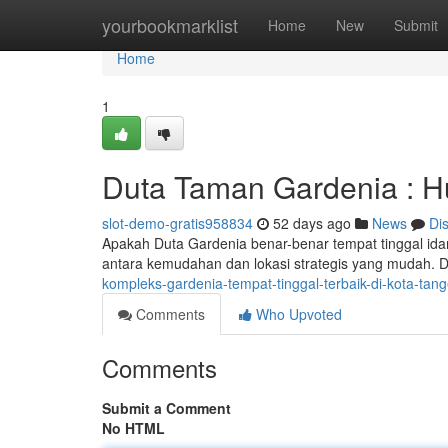
Home
yourbookmarklist
Home
New
Submit
Home
1
Duta Taman Gardenia : H
slot-demo-gratis958834
52 days ago
News
Di
Apakah Duta Gardenia benar-benar tempat tinggal i
antara kemudahan dan lokasi strategis yang mudah.
kompleks-gardenia-tempat-tinggal-terbaik-di-kota-tan
Comments
Who Upvoted
Comments
Submit a Comment
No HTML