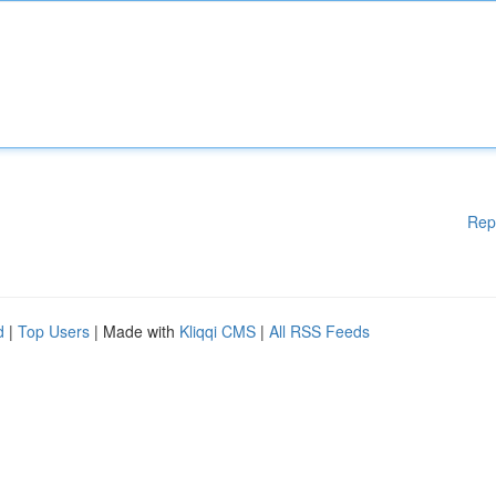
Rep
d
|
Top Users
| Made with
Kliqqi CMS
|
All RSS Feeds