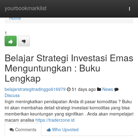
Home
yourbookmarklist
Togg
navi
Home
1
Belajar Strategi Investasi Emas
Menguntungkan : Buku
Lengkap
belajarstrategitradinggo616979
51 days ago
News
Discuss
Ingin meningkatkan pendapatan Anda di pasar komoditas ? Buku
ini akan membahas detail strategi investasi komoditas yang bisa
memberikan keuntungan yang signifikan . Anda akan mempelajari
macam analisa
https://traderzone.id
Comments
Who Upvoted