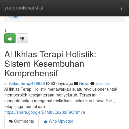
Home
yourbookmarklist
Togg
navi
Home
1
Al Ikhlas Terapi Holistik:
Sistem Kesembuhan
Komprehensif
al-ikhlas-terapi489626
53 days ago
News
Discuss
Al Ikhlas Terapi Holistik menawarkan suatu revolusioner untuk
memperoleh kesejahteraan menyeluruh. Terapi ini
mengutamakan mengenai revitalisasi melainkan hanya fisik ,
tetapi juga mental dan
https://share.google/B4M8vEu202FeONm7e
Comments
Who Upvoted