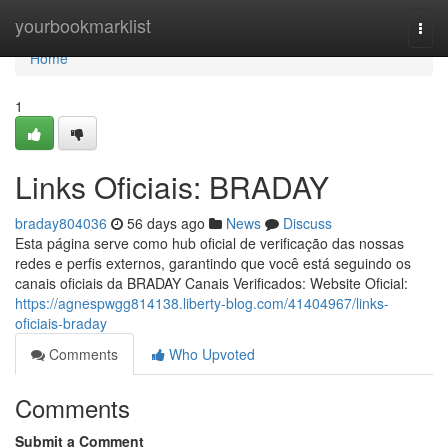
Home
yourbookmarklist
Togg
navi
Home
1
Links Oficiais: BRADAY
braday804036
56 days ago
News
Discuss
Esta página serve como hub oficial de verificação das nossas
redes e perfis externos, garantindo que você está seguindo os
canais oficiais da BRADAY Canais Verificados: Website Oficial:
https://agnespwgg814138.liberty-blog.com/41404967/links-
oficiais-braday
Comments
Who Upvoted
Comments
Submit a Comment