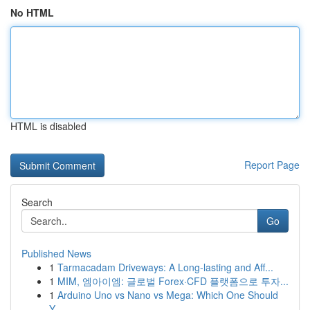
No HTML
HTML is disabled
Report Page
Search
Go
Published News
1
Tarmacadam Driveways: A Long-lasting and Aff...
1
MIM, 엠아이엠: 글로벌 Forex·CFD 플랫폼으로 투자...
1
Arduino Uno vs Nano vs Mega: Which One Should
Y...