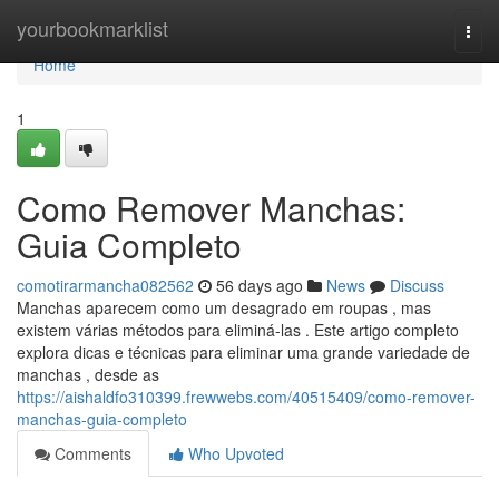
Home
yourbookmarklist
Togg
navi
Home
1
Como Remover Manchas:
Guia Completo
comotirarmancha082562
56 days ago
News
Discuss
Manchas aparecem como um desagrado em roupas , mas
existem várias métodos para eliminá-las . Este artigo completo
explora dicas e técnicas para eliminar uma grande variedade de
manchas , desde as
https://aishaldfo310399.frewwebs.com/40515409/como-remover-
manchas-guia-completo
Comments
Who Upvoted