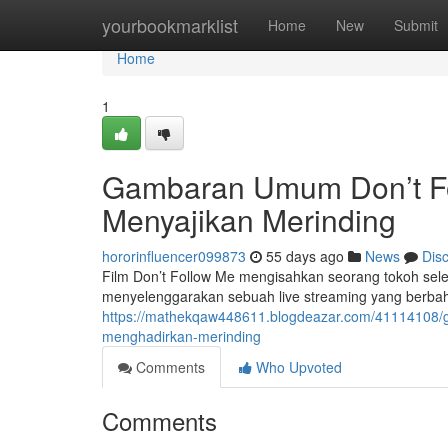
Home
yourbookmarklist
Home
New
Submit
Home
1
Gambaran Umum Don’t Fol
Menyajikan Merinding
hororinfluencer099873
55 days ago
News
Dis
Film Don’t Follow Me mengisahkan seorang tokoh se
menyelenggarakan sebuah live streaming yang berbahay
https://mathekqaw448611.blogdeazar.com/41114108/ga
menghadirkan-merinding
Comments
Who Upvoted
Comments