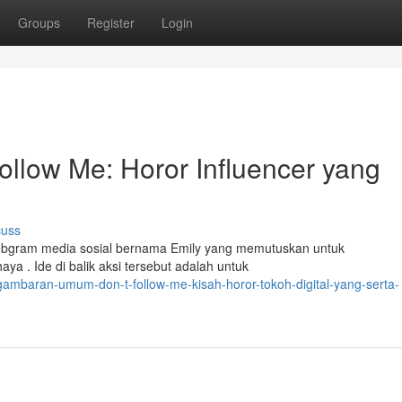
Groups
Register
Login
low Me: Horor Influencer yang
cuss
lebgram media sosial bernama Emily yang memutuskan untuk
a . Ide di balik aksi tersebut adalah untuk
mbaran-umum-don-t-follow-me-kisah-horor-tokoh-digital-yang-serta-