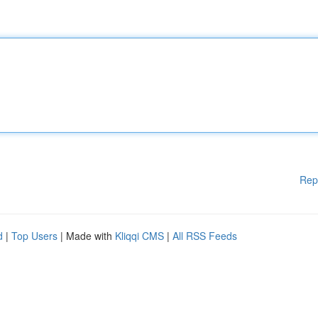
Rep
d
|
Top Users
| Made with
Kliqqi CMS
|
All RSS Feeds