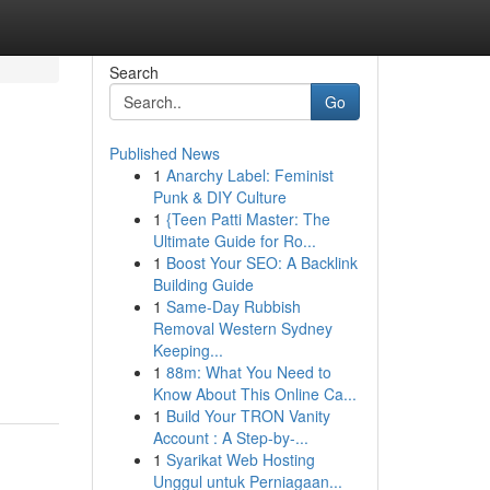
Search
Go
Published News
1
Anarchy Label: Feminist
Punk & DIY Culture
1
{Teen Patti Master: The
Ultimate Guide for Ro...
1
Boost Your SEO: A Backlink
Building Guide
1
Same-Day Rubbish
Removal Western Sydney
Keeping...
1
88m: What You Need to
Know About This Online Ca...
1
Build Your TRON Vanity
Account : A Step-by-...
1
Syarikat Web Hosting
Unggul untuk Perniagaan...