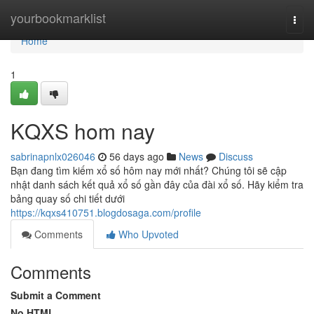
Home
yourbookmarklist
Togg
navi
Home
1
KQXS hom nay
sabrinapnlx026046
56 days ago
News
Discuss
Bạn đang tìm kiếm xổ số hôm nay mới nhất? Chúng tôi sẽ cập
nhật danh sách kết quả xổ số gần đây của đài xổ số. Hãy kiểm tra
bảng quay số chi tiết dưới
https://kqxs410751.blogdosaga.com/profile
Comments
Who Upvoted
Comments
Submit a Comment
No HTML