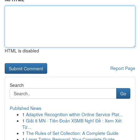
HTML is disabled
Report Page
Search
Go
Published News
1
Adaptive Recognition within Online Service Plat...
1
Giải 8 MN · Tiên Đoán XSMB Nghĩ Đề : Xem Xét
Từ...
1
The Rules of Set Collection: A Complete Guide
1
Laser Tattoo Removal: Your Complete Guide