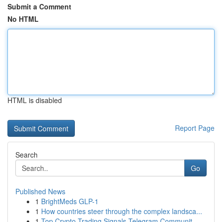
Submit a Comment
No HTML
HTML is disabled
Report Page
Search
Go
Published News
1
BrightMeds GLP-1
1
How countries steer through the complex landsca...
1
Top Crypto Trading Signals Telegram Communit...