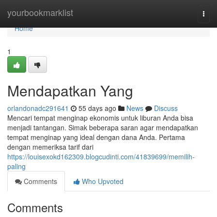
Home
yourbookmarklist
Togg
navi
Home
1
Mendapatkan Yang
orlandonadc291641
55 days ago
News
Discuss
Mencari tempat menginap ekonomis untuk liburan Anda bisa
menjadi tantangan. Simak beberapa saran agar mendapatkan
tempat menginap yang ideal dengan dana Anda. Pertama
dengan memeriksa tarif dari
https://louisexokd162309.blogcudinti.com/41839699/memilih-
paling
Comments
Who Upvoted
Comments