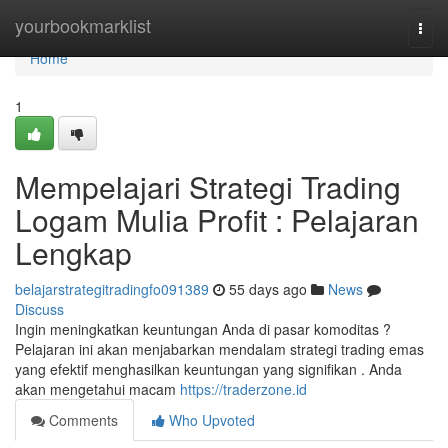
Home
yourbookmarklist
Togg
navi
Home
1
Mempelajari Strategi Trading
Logam Mulia Profit : Pelajaran
Lengkap
belajarstrategitradingfo091389
55 days ago
News
Discuss
Ingin meningkatkan keuntungan Anda di pasar komoditas ?
Pelajaran ini akan menjabarkan mendalam strategi trading emas
yang efektif menghasilkan keuntungan yang signifikan . Anda
akan mengetahui macam
https://traderzone.id
Comments
Who Upvoted