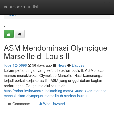
Home
yourbookmarklist
Togg
navi
Home
1
ASM Mendominasi Olympique
Marseille di Louis II
ligue-1245698
56 days ago
News
Discuss
Dalam pertandingan yang seru di stadion Louis II, AS Monaco
mampu menaklukkan Olympique Marseille. Hasil kemenangan
terjadi berkat kerja keras tim ASM yang unggul dalam bagian
pertarungan. Gol-gol melalui sejumlah
https://robertkvth848897.thelateblog.com/41408212/as-monaco-
menaklukkan-olympique-marseille-di-stadion-louis-ii
Comments
Who Upvoted