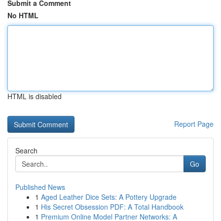
Submit a Comment
No HTML
HTML is disabled
Report Page
Search
Go
Published News
1
Aged Leather Dice Sets: A Pottery Upgrade
1
His Secret Obsession PDF: A Total Handbook
1
Premium Online Model Partner Networks: A