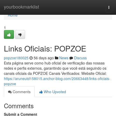
Home
yourbookmarklist
Togg
navi
Home
1
Links Oficiais: POPZOE
popzoe180025
56 days ago
News
Discuss
Esta página serve como hub oficial de verificação das nossas
redes e perfis externos, garantindo que você está seguindo os
canais oficiais da POPZOE Canais Verificados: Website Oficial:
https://aruneutd158015.anchor-blog.com/20663448/links-oficiais-
popzoe
Comments
Who Upvoted
Comments
Submit a Comment