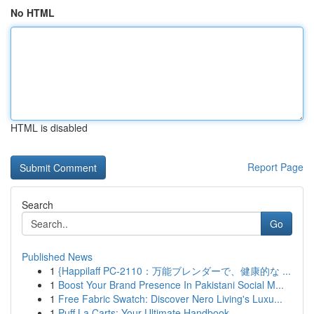
No HTML
HTML is disabled
Report Page
Search
Go
Published News
1
{Happilaff PC-2110：万能ブレンダーで、健康的な ...
1
Boost Your Brand Presence In Pakistani Social M...
1
Free Fabric Swatch: Discover Nero Living's Luxu...
1
Puff La Carts: Your Ultimate Handbook