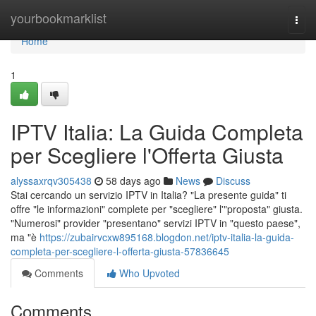
Home
yourbookmarklist
Togg
navi
Home
1
IPTV Italia: La Guida Completa
per Scegliere l'Offerta Giusta
alyssaxrqv305438
58 days ago
News
Discuss
Stai cercando un servizio IPTV in Italia? "La presente guida" ti
offre "le informazioni" complete per "scegliere" l'"proposta" giusta.
"Numerosi" provider "presentano" servizi IPTV in "questo paese",
ma "è
https://zubairvcxw895168.blogdon.net/iptv-italia-la-guida-
completa-per-scegliere-l-offerta-giusta-57836645
Comments
Who Upvoted
Comments