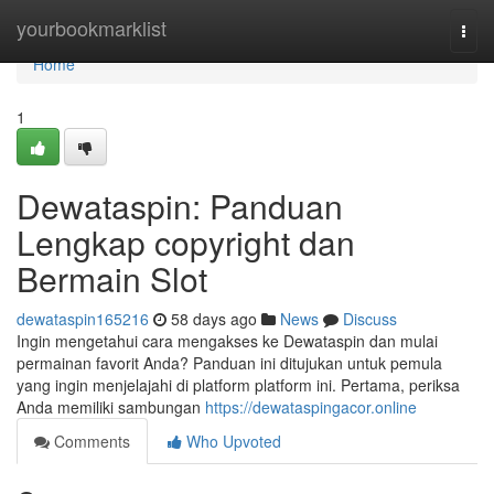
Home
yourbookmarklist
Togg
navi
Home
1
Dewataspin: Panduan
Lengkap copyright dan
Bermain Slot
dewataspin165216
58 days ago
News
Discuss
Ingin mengetahui cara mengakses ke Dewataspin dan mulai
permainan favorit Anda? Panduan ini ditujukan untuk pemula
yang ingin menjelajahi di platform platform ini. Pertama, periksa
Anda memiliki sambungan
https://dewataspingacor.online
Comments
Who Upvoted