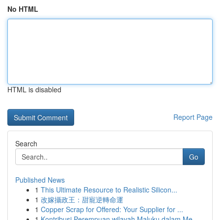
No HTML
HTML is disabled
Report Page
Search
Go
Published News
1
This Ultimate Resource to Realistic Silicon...
1
改嫁攝政王：甜寵逆轉命運
1
Copper Scrap for Offered: Your Supplier for ...
1
Kontribusi Perempuan wilayah Maluku dalam Me...