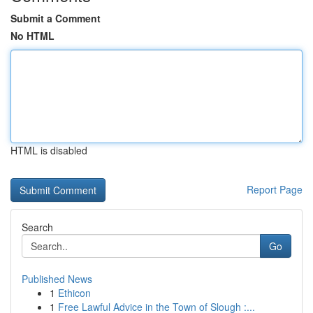
Submit a Comment
No HTML
HTML is disabled
Report Page
Search
Go
Published News
1
Ethicon
1
Free Lawful Advice in the Town of Slough :...