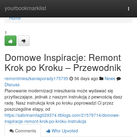
Home
yourbookmarklist
Togg
navi
Home
1
Domowe Inspiracje: Remont
Krok po Kroku – Przewodnik
remontmieszkaniaporady175735
56 days ago
News
Discuss
Planowanie modernizacji mieszkania może wydawać się
przytłaczające, jednak z naszym instrukcją z pewnością dasz
radę. Nasz instrukcja krok po kroku poprowadzi Ci przez
poszczególne etapy, od
https://sabrinamfag029374.ttblogs.com/21579714/domowe-
inspiracje-remont-krok-po-kroku-instrukcja
Comments
Who Upvoted