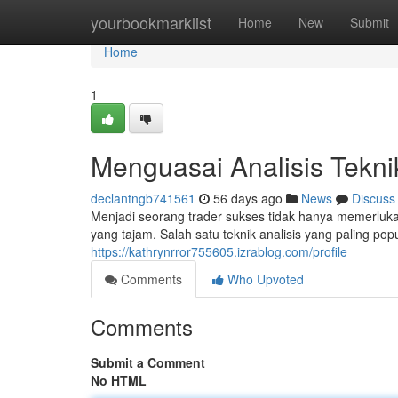
Home
yourbookmarklist
Home
New
Submit
Home
1
Menguasai Analisis Tekn
declantngb741561
56 days ago
News
Discuss
Menjadi seorang trader sukses tidak hanya memerluk
yang tajam. Salah satu teknik analisis yang paling pop
https://kathrynrror755605.izrablog.com/profile
Comments
Who Upvoted
Comments
Submit a Comment
No HTML