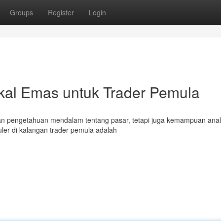
Groups
Register
Login
ikal Emas untuk Trader Pemula
an pengetahuan mendalam tentang pasar, tetapi juga kemampuan anali
uler di kalangan trader pemula adalah