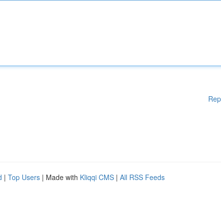
Rep
d
|
Top Users
| Made with
Kliqqi CMS
|
All RSS Feeds