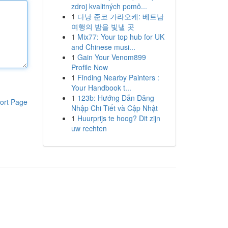
zdroj kvalitných pomô...
1
다낭 준코 가라오케: 베트남
여행의 밤을 빛낼 곳
1
Mix77: Your top hub for UK
and Chinese musi...
1
Gain Your Venom899
Profile Now
1
Finding Nearby Painters :
Your Handbook t...
1
123b: Hướng Dẫn Đăng
ort Page
Nhập Chi Tiết và Cập Nhật
1
Huurprijs te hoog? Dit zijn
uw rechten