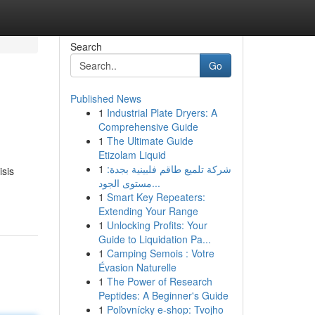
Search
Go
Published News
1
Industrial Plate Dryers: A
Comprehensive Guide
1
The Ultimate Guide
Etizolam Liquid
1
شركة تلميع طاقم فلبينية بجدة:
sis
مستوى الجود...
1
Smart Key Repeaters:
Extending Your Range
1
Unlocking Profits: Your
Guide to Liquidation Pa...
1
Camping Semois : Votre
Évasion Naturelle
1
The Power of Research
Peptides: A Beginner's Guide
1
Poľovnícky e-shop: Tvojho