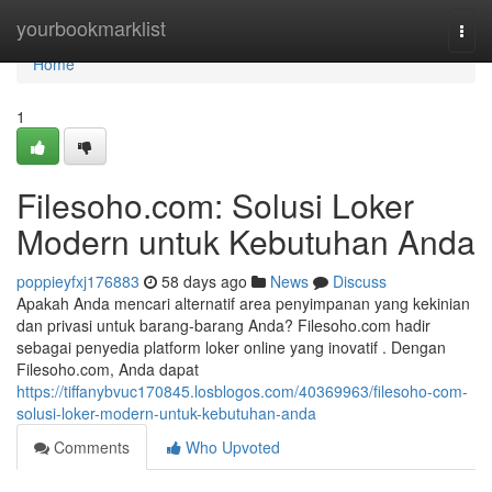
Home
yourbookmarklist
Togg
navi
Home
1
Filesoho.com: Solusi Loker
Modern untuk Kebutuhan Anda
poppieyfxj176883
58 days ago
News
Discuss
Apakah Anda mencari alternatif area penyimpanan yang kekinian
dan privasi untuk barang-barang Anda? Filesoho.com hadir
sebagai penyedia platform loker online yang inovatif . Dengan
Filesoho.com, Anda dapat
https://tiffanybvuc170845.losblogos.com/40369963/filesoho-com-
solusi-loker-modern-untuk-kebutuhan-anda
Comments
Who Upvoted