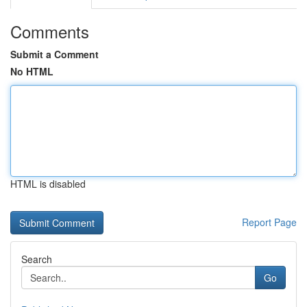
Comments
Submit a Comment
No HTML
HTML is disabled
Report Page
Search
Go