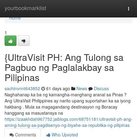
Home
yourbookmarklist
Togg
navi
Home
1
{UltraVisit PH: Ang Tulong sa
Pagbuo ng Paglalakbay sa
Pilipinas
sachinvnnt643852
61 days ago
News
Discuss
Naghahanap ka ba ng kamangha-manghang aranal sa Pinas ?
Ang UltraVisit Philippines ay narito upang suportahan ka sa iyong
hakbang . Mula sa magagandang destinasyon ng Boracay
hanggang sa masustansya na
https://izaakhdah967752.jaiblogs.com/68751181/ultravisit-ph-ang-
aming-tulong-sa-pagdisenyo-ng-biyahe-sa-republika-ng-pilipinas
Comments
Who Upvoted