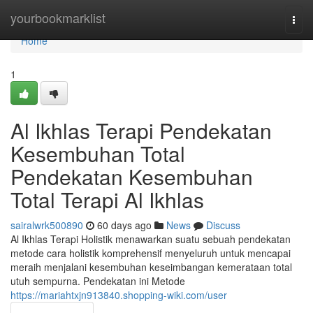
Home
yourbookmarklist
Togg
navi
Home
1
Al Ikhlas Terapi Pendekatan
Kesembuhan Total
Pendekatan Kesembuhan
Total Terapi Al Ikhlas
sairalwrk500890
60 days ago
News
Discuss
Al Ikhlas Terapi Holistik menawarkan suatu sebuah pendekatan
metode cara holistik komprehensif menyeluruh untuk mencapai
meraih menjalani kesembuhan keseimbangan kemerataan total
utuh sempurna. Pendekatan ini Metode
https://mariahtxjn913840.shopping-wiki.com/user