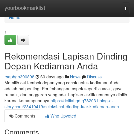
Home
yourbookmarklist
Togg
navi
Home
1
Rekomendasi Lapisan Dinding
Depan Kediaman Anda
rsaphgn390898
60 days ago
News
Discuss
Memilih cat tembok depan yang cocok untuk kediaman Anda
adalah hal penting. Pertimbangkan aspek seperti cuaca , gaya
rumah , dan anggaran yang ada. Lapisan akrilik umumnya dipilih
karena kemampuannya
https://delilahgdfq782031.blog-a-
story.com/23419419/seleksi-cat-dinding-luar-kediaman-anda
Comments
Who Upvoted
Comments