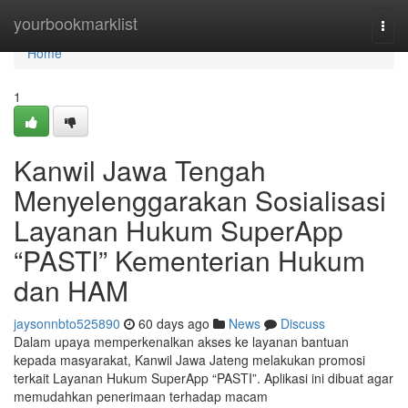
Home
yourbookmarklist
Togg
navi
Home
1
Kanwil Jawa Tengah
Menyelenggarakan Sosialisasi
Layanan Hukum SuperApp
“PASTI” Kementerian Hukum
dan HAM
jaysonnbto525890
60 days ago
News
Discuss
Dalam upaya memperkenalkan akses ke layanan bantuan
kepada masyarakat, Kanwil Jawa Jateng melakukan promosi
terkait Layanan Hukum SuperApp “PASTI”. Aplikasi ini dibuat agar
memudahkan penerimaan terhadap macam