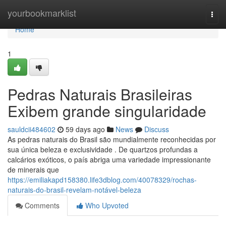
Home
yourbookmarklist
Togg
navi
Home
1
Pedras Naturais Brasileiras
Exibem grande singularidade
sauldcii484602
59 days ago
News
Discuss
As pedras naturais do Brasil são mundialmente reconhecidas por
sua única beleza e exclusividade . De quartzos profundas a
calcários exóticos, o país abriga uma variedade impressionante
de minerais que
https://emiliakapd158380.life3dblog.com/40078329/rochas-
naturais-do-brasil-revelam-notável-beleza
Comments
Who Upvoted