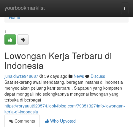
Home
yourbookmarklist
Togg
navi
Home
1
Lowongan Kerja Terbaru di
Indonesia
junaidiwze948687
59 days ago
News
Discuss
Saat sekarang awal mendatang, beragam instansi di Indonesia
menyediakan peluang karir terbaru . Siapapun yang kompeten
dapat menggali info selengkapnya mengenai lowongan yang
terbuka di berbagai
https://roryauut929574.look4blog.com/79351327/info-lowongan-
kerja-di-indonesia
Comments
Who Upvoted