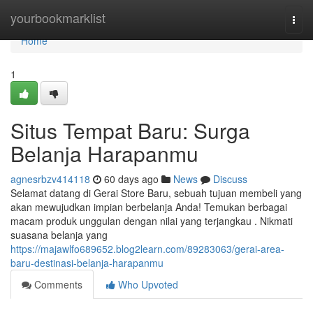
Home
yourbookmarklist
Togg
navi
Home
1
Situs Tempat Baru: Surga
Belanja Harapanmu
agnesrbzv414118
60 days ago
News
Discuss
Selamat datang di Gerai Store Baru, sebuah tujuan membeli yang
akan mewujudkan impian berbelanja Anda! Temukan berbagai
macam produk unggulan dengan nilai yang terjangkau . Nikmati
suasana belanja yang
https://majawlfo689652.blog2learn.com/89283063/gerai-area-
baru-destinasi-belanja-harapanmu
Comments
Who Upvoted