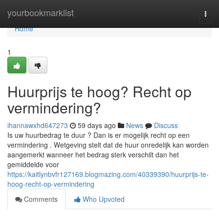
Home
yourbookmarklist
Togg
navi
Home
1
Huurprijs te hoog? Recht op
vermindering?
ihannawxhd647273
59 days ago
News
Discuss
Is uw huurbedrag te duur ? Dan is er mogelijk recht op een
vermindering . Wetgeving stelt dat de huur onredelijk kan worden
aangemerkt wanneer het bedrag sterk verschilt dan het
gemiddelde voor
https://kaitlynbvfr127169.blogmazing.com/40339390/huurprijs-te-
hoog-recht-op-vermindering
Comments
Who Upvoted