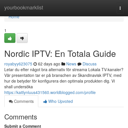
Home
yourbookmarklist
Togg
navi
Home
1
Nordic IPTV: En Totala Guide
royabyy623075
62 days ago
News
Discuss
Letar du efter något bra alternativ för streama Lokala TV-kanaler?
Vår presentation tar er på branschen av Skandinavisk IPTV, med
hur de betyder för konfigurera den optimala produkten dig. Vi
shall undersöka
https://kaitlynluus431560.worldblogged.com/profile
Comments
Who Upvoted
Comments
Submit a Comment