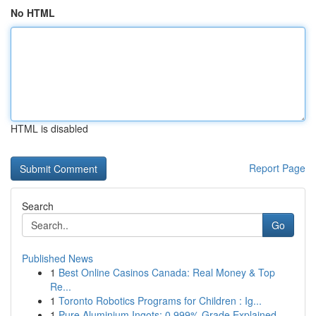
No HTML
HTML is disabled
Report Page
Search
Go
Published News
1
Best Online Casinos Canada: Real Money & Top
Re...
1
Toronto Robotics Programs for Children : Ig...
1
Pure Aluminium Ingots: 0.999% Grade Explained