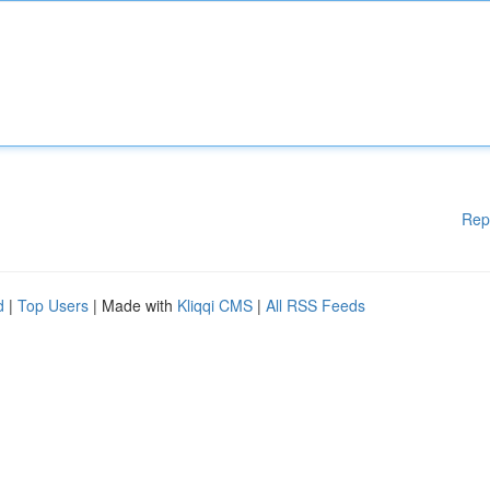
Rep
d
|
Top Users
| Made with
Kliqqi CMS
|
All RSS Feeds