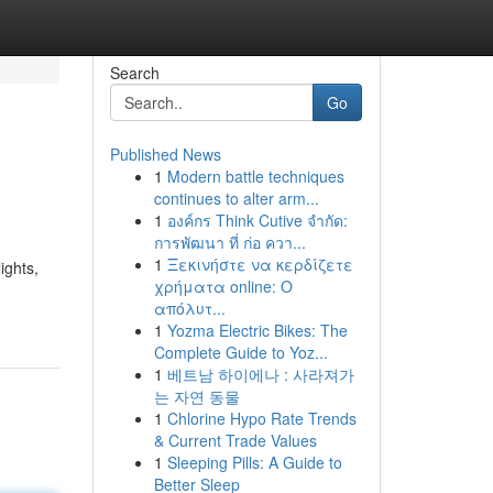
Search
Go
Published News
1
Modern battle techniques
continues to alter arm...
1
องค์กร Think Cutive จำกัด:
การพัฒนา ที่ ก่อ ควา...
1
Ξεκινήστε να κερδίζετε
ights,
χρήματα online: Ο
απόλυτ...
1
Yozma Electric Bikes: The
Complete Guide to Yoz...
1
베트남 하이에나 : 사라져가
는 자연 동물
1
Chlorine Hypo Rate Trends
& Current Trade Values
1
Sleeping Pills: A Guide to
Better Sleep