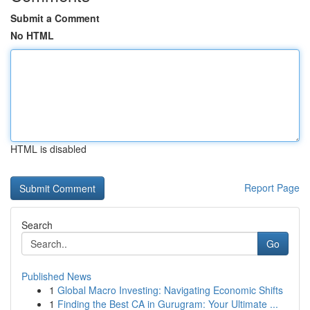
Submit a Comment
No HTML
HTML is disabled
Report Page
Search
Go
Published News
1
Global Macro Investing: Navigating Economic Shifts
1
Finding the Best CA in Gurugram: Your Ultimate ...